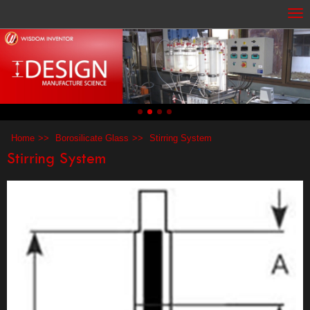
Home
Borosilicate Glass
Stirring System
Stirring System