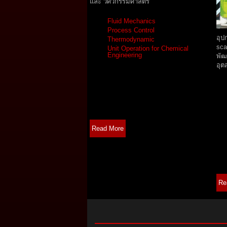
และ วิศวกรรมศาสตร์
Fluid Mechanics
Process Control
อุป
Thermodynamic
sca
Unit Operation for Chemical
Engineering
พัฒ
อุต
Read More
Re
ABOUT WISDOM INVENTOR