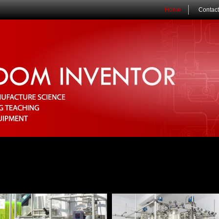
Home
Contact
&D/INDUSTRIAL
BOROSILICATE GLASS
 scale, Kilo Lab, Pilot scale for
Lab, Process Equipment & Accessories
micals, Pharmaceuticals, Food Process
Spare part
elop, scale-up