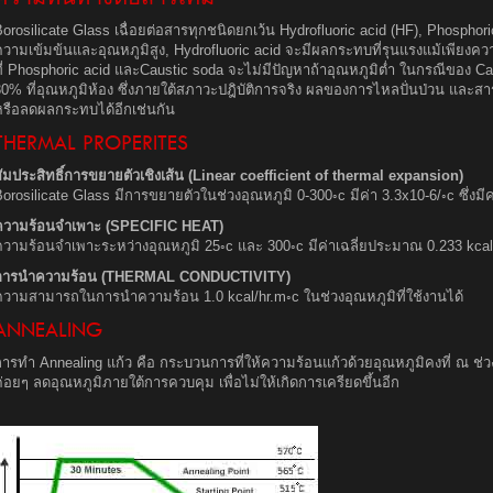
orosilicate Glass เฉื่อยต่อสารทุกชนิดยกเว้น Hydrofluoric acid (HF), Phosph
ความเข้มข้นและอุณหภูมิสูง, Hydrofluoric acid จะมีผลกระทบที่รุนแรงแม้เพียง
ที่ Phosphoric acid และCaustic soda จะไม่มีปัญหาถ้าอุณหภูมิต่ำ ในกรณีของ C
0% ที่อุณหภูมิห้อง ซึ่งภายใต้สภาวะปฎิบัติการจริง ผลของการไหลปั่นป่วน และสาร
หรือลดผลกระทบได้อีกเช่นกัน
THERMAL PROPERITES
ัมประสิทธิ์การขยายตัวเชิงเส้น (Linear coefficient of thermal expansion)
orosilicate Glass มีการขยายตัวในช่วงอุณหภูมิ 0-300◦c มีค่า 3.3x10-6/◦c ซึ่งมี
ความร้อนจำเพาะ (SPECIFIC HEAT)
ความร้อนจำเพาะระหว่างอุณหภูมิ 25◦c และ 300◦c มีค่าเฉลี่ยประมาณ 0.233 kcal
การนำความร้อน (THERMAL CONDUCTIVITY)
ความสามารถในการนำความร้อน 1.0 kcal/hr.m◦c ในช่วงอุณหภูมิที่ใช้งานได้
ANNEALING
การทำ Annealing แก้ว คือ กระบวนการที่ให้ความร้อนแก้วด้วยอุณหภูมิคงที่ ณ ช
่อยๆ ลดอุณหภูมิภายใต้การควบคุม เพื่อไม่ให้เกิดการเครียดขึ้นอีก