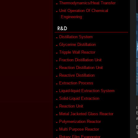
Thermodynamics/Heat Transfer
Unit Operation Of Chemical
Engineering
R&D
Distillation System
Glycerine Distillation
Tripple Wall Reactor
Fraction Distillation Unit
Reaction Distillation Unit
Reactive Distillation
Extraction Process
Liquid-liquid Extraction System
Solid-Liquid Extraction
Reaction Unit
เ
Metal Jacketed Glass Reactor
ค
Polymerization Reactor
Multi Purpose Reactor
จ
Rotary Film Evaporator