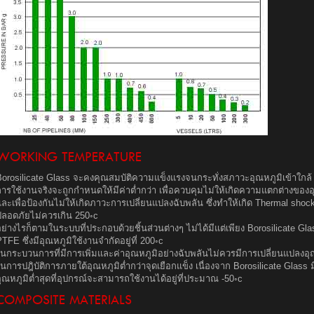
WORKING TEMPERATURE
Borosilicate Glass จะคงคุณสมบัติความแข็งแรงจนกระทั่งสภาวะอุณหภูมิเข้าใกล้ 
การใช้งานจริงจะถูกกำหนดให้มีค่าต่ำกว่า เพื่อควบคุมไม่ให้เกิดความแตกต่างขอ
ละเพื่อป้องกันไม่ให้เกิดภาวะการเปลี่ยนแปลงฉับพลัน ซึ่งทำให้เกิด Thermal shock 
ปลอดภัยไม่ควรเกิน 250◦c
ย่างไรก็ตามในระบบที่ประกอบด้วยชิ้นส่วนต่างๆ ไม่ได้มีแต่เพียง Borosilicate G
TFE ซึ่งมีอุณหภูมิใช้งานจำกัดอยู่ที่ 200◦c
ในกระบวนการที่มีการเพิ่มและค่าอุณหภูมิอย่างฉับพลันไม่ควรมีการเปลี่ยนแปลงอุณ
นการปฎิบัติการภายใต้อุณหภูมิต่ำกว่าจุดเยือกแข็ง เนื่องจาก Borosilicate Glass มี
ุณหภูมิต่ำสุดที่อุปกรณ์จะสามารถใช้งานได้อยู่ที่ประมาณ -50◦c
COMPOSITE MATERIALS