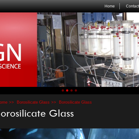
Home
Contact
ome
Borosilicate Glass
Borosilicate Glass
orosilicate Glass