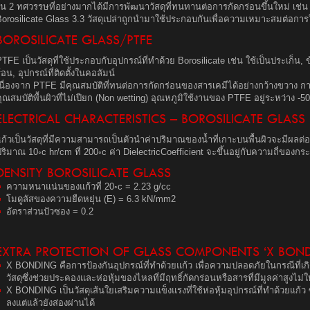
ใน 2 ทศวรรษที่อย่างมากได้มีการพัฒนาวัสดุที่ทนทานต่อการกัดกร่อนขึ้นใหม่ เช่น
Borosilicate Glass 3.3 วัสดุเปล่าถูกนำมาใช้ประกอบกันเพื่อความเหมาะสมต่อการ
BOROSILICATE GLASS/PTFE
TFE เป็นวัสดุที่ใช้ประกอบกับอุปกรณ์ที่ทำด้วย Borosilicate เช่น ใช้เป็นประเก็น,
้อน, อุปกรณ์ที่ติดตั้งในคอลัมน์
เนื่องจาก PTFE มีคุณสมบัติที่ทนต่อการกัดกร่อนของสารเคมีได้อย่างกว้างขวาง 
ุณสมบัติพื้นผิวที่ไม่เปียก (Non wetting) อุณหภูมิใช้งานของ PTFE อยู่ระหว่าง -5
ELECTRICAL CHARACTERISTICS – BOROSILICATE GLASS
แก้วเป็นวัสดุที่มีความสามารถเป็นตัวนำค่าปริมาณของน้ำที่เกาะบนพื้นผิวจะมีผลต
ริมาณ 10◦c hr/cm ที่ 200◦c ค่า DielectricCoefficient จะขึ้นอยู่กับความถี่ของกร
DENSITY BOROSILICATE GLASS
ความหนาแน่นของแก้วที่ 20◦c = 2.23 g/cc
โมดูลัสของความยืดหยุ่น (E) = 6.3 kN/mm2
อัตราส่วนปัวซอง = 0.2
EXTRA PROTECTION OF GLASS COMPONENTS ‘X BOND
X BONDING คือการป้องกันอุปกรณ์ที่ทำด้วยแก้ว เพื่อความปลอดภัยในกรณีที่เกิดอ
วัสดุซึ่งช่วยประคองและห่อหุ้มของไหลที่มีฤทธิ์กัดกร่อนหรือสารที่มีมูลค่าสูงไม่
X BONDING เป็นวัสดุเส้นใยเสริมความแข็งแรงที่ใช้ห่อหุ้มอุปกรณ์ที่ทำด้วยแก
ลงแต่แล้วยังส่องผ่านได้