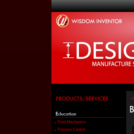
PRODUCTS/SERVICES
H
B
Education
Fluid Mechanics
Process Control