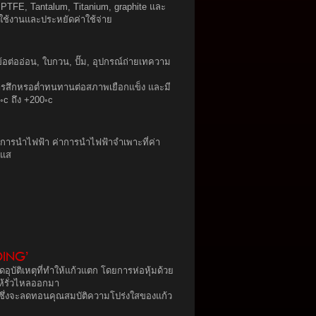
 PTFE, Tantalum, Titanium, graphite และ
ใช้งานและประหยัดค่าใช้จ่าย
 ข้อต่ออ่อน, ใบกวน, ปั๊ม, อุปกรณ์ถ่ายเทความ
การสึกหรอต่ำทนทานต่อสภาพเยือกแข็ง และมี
0◦c ถึง +200◦c
่อการนำไฟฟ้า ค่าการนำไฟฟ้าจำเพาะที่ค่า
ะแส
ING’
ุบัติเหตุที่ทำให้แก้วแตก โดยการห่อหุ้มด้วย
ให้รั่วไหลออกมา
้ว ซึ่งจะลดทอนคุณสมบัติความโปร่งใสของแก้ว