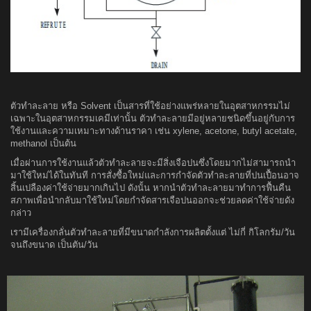
ตัวทำละลาย หรือ Solvent เป็นสารที่ใช้อย่างแพร่หลายในอุตสาหกรรมไม่
เฉพาะในอุตสาหกรรมเคมีเท่านั้น ตัวทำละลายมีอยู่หลายชนิดขึ้นอยู่กับการ
ใช้งานและความเหมาะทางด้านราคา เช่น xylene, acetone, butyl acetate,
methanol เป็นต้น
เมื่อผ่านการใช้งานแล้วตัวทำละลายจะมีสิ่งเจือปนซึ่งโดยมากไม่สามารถนำ
มาใช้ใหม่ได้ในทันที การสั่งซื้อใหม่และการกำจัดตัวทำละลายที่ปนเปื้อนอาจ
สิ้นเปลืองค่าใช้จ่ายมากเกินไป ดังนั้น หากนำตัวทำละลายมาทำการฟื้นคืน
สภาพเพื่อนำกลับมาใช้ใหม่โดยกำจัดสารเจือปนออกจะช่วยลดค่าใช้จ่ายดัง
กล่าว
เรามีเครื่องกลั่นตัวทำละลายที่มีขนาดกำลังการผลิตตั้งแต่ ไม่กี่ กิโลกรัม/วัน
จนถึงขนาด เป็นตัน/วัน