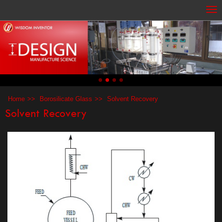
Home
Borosilicate Glass
Solvent Recovery
Solvent Recovery